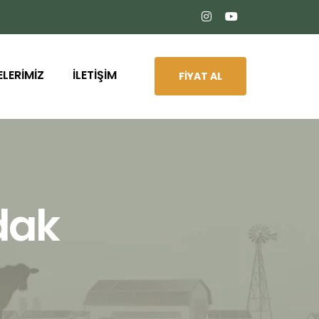
ELERİMİZ
İLETİŞİM
FİYAT AL
dak