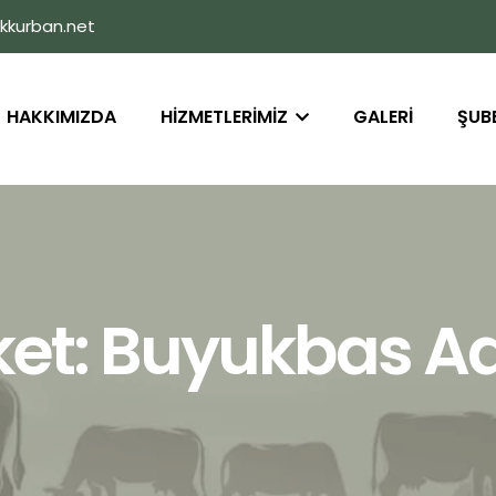
kkurban.net
HAKKIMIZDA
HİZMETLERİMİZ
GALERİ
ŞUB
ket:
Buyukbas A