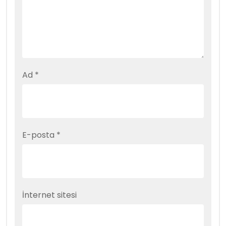
Ad
*
E-posta
*
İnternet sitesi