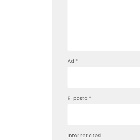
Ad
*
E-posta
*
İnternet sitesi