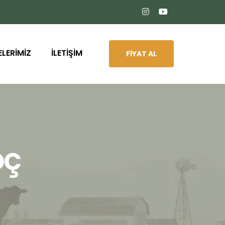
ELERİMİZ
İLETİŞİM
FİYAT AL
oç