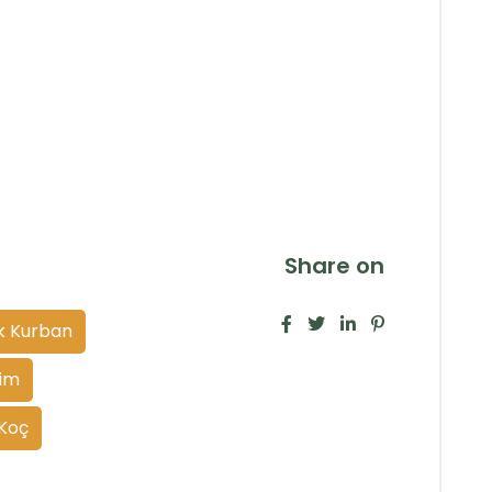
Share on
k Kurban
sim
 Koç